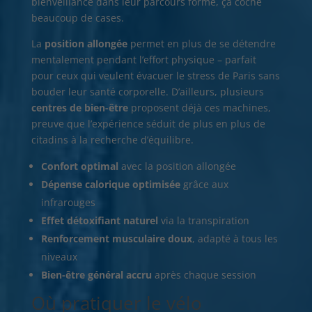
bienveillance dans leur parcours forme, ça coche
beaucoup de cases.
La
position allongée
permet en plus de se détendre
mentalement pendant l’effort physique – parfait
pour ceux qui veulent évacuer le stress de Paris sans
bouder leur santé corporelle. D’ailleurs, plusieurs
centres de bien-être
proposent déjà ces machines,
preuve que l’expérience séduit de plus en plus de
citadins à la recherche d’équilibre.
Confort optimal
avec la position allongée
Dépense calorique optimisée
grâce aux
infrarouges
Effet détoxifiant naturel
via la transpiration
Renforcement musculaire doux
, adapté à tous les
niveaux
Bien-être général accru
après chaque session
Où pratiquer le vélo