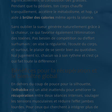
significativement la combustion des graisses.
Pendant que tu pédales, ton corps chauffe
tranquillement, accélère le métabolisme, et hop, ça
aide à
brûler des calories
même après la séance.
Sans oublier la sueur générée naturellement grâce à
la chaleur, ce qui favorise également l’élimination
des toxines. Pas besoin de compétition ou d’effort
surhumain : on vise la régularité, l’écoute du corps,
et surtout, le plaisir de se sentir bien au quotidien.
Nul jugement ici, chacun va à son rythme et c’est ça
qui fait toute la différence !
Bénéfices pour la récupération et
le bien-être global
En dehors du coup de pouce pour la silhouette,
l’
infrabike
est un allié inattendu pour améliorer la
récupération
entre deux séances intenses, soulager
les tensions musculaires et réduire l’effet jambes
lourdes. Pour ceux qui cherchent à intégrer plus de