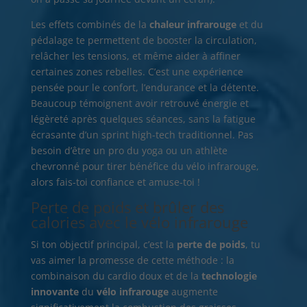
Les effets combinés de la
chaleur infrarouge
et du
pédalage te permettent de booster la circulation,
relâcher les tensions, et même aider à affiner
certaines zones rebelles. C’est une expérience
pensée pour le confort, l’endurance et la détente.
Beaucoup témoignent avoir retrouvé énergie et
légèreté après quelques séances, sans la fatigue
écrasante d’un sprint high-tech traditionnel. Pas
besoin d’être un pro du yoga ou un athlète
chevronné pour tirer bénéfice du vélo infrarouge,
alors fais-toi confiance et amuse-toi !
Perte de poids et brûler des
calories avec le vélo infrarouge
Si ton objectif principal, c’est la
perte de poids
, tu
vas aimer la promesse de cette méthode : la
combinaison du cardio doux et de la
technologie
innovante
du
vélo infrarouge
augmente