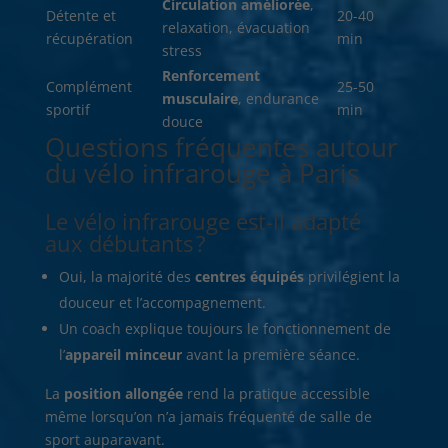
Circulation améliorée
,
Détente et
20-40
relaxation, évacuation
récupération
min
stress
Renforcement
Complément
25-50
musculaire
, endurance
sportif
min
douce
Questions fréquentes autour
du vélo infrarouge à Paris
Le vélo infrarouge est-il adapté
aux débutants ?
Oui, la majorité des
centres équipés
privilégient la
douceur et l’accompagnement.
Un coach explique toujours le fonctionnement de
l’
appareil minceur
avant la première séance.
La
position allongée
rend la pratique accessible
même lorsqu’on n’a jamais fréquenté de salle de
sport auparavant.