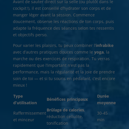
Avant de sauter direct sur la selle (ou plutôt dans le
cockpit !), il est conseillé d’hydrater son corps et de
manger léger avant la session. Commence
doucement, observe les réactions de ton corps, puis
adapte la fréquence des séances selon tes ressentis
et objectifs perso.
Pour varier les plaisirs, tu peux combiner l’
infrabike
avec d’autres pratiques douces comme le
yoga
, la
marche ou des exercices de respiration. Tu verras
rapidement que l’important n’est pas la
performance, mais la régularité et la joie de prendre
soin de toi — et si tu souris en pédalant, c’est encore
mieux !
Type
Durée
Bénéfices principaux
d’utilisation
moyenne
Brûlage de calories
,
Raffermissement
30-45
réduction cellulite,
et minceur
min
tonification