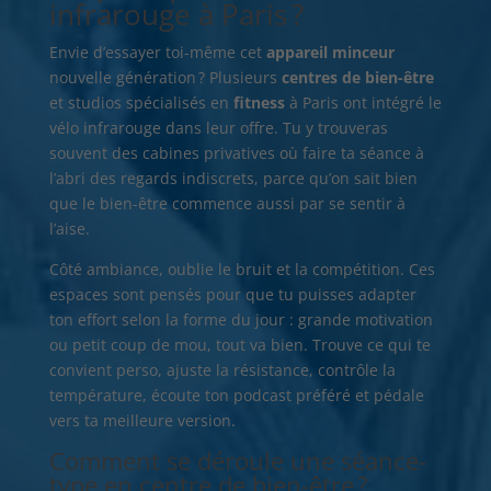
infrarouge à Paris ?
Envie d’essayer toi-même cet
appareil minceur
nouvelle génération ? Plusieurs
centres de bien-être
et studios spécialisés en
fitness
à Paris ont intégré le
vélo infrarouge dans leur offre. Tu y trouveras
souvent des cabines privatives où faire ta séance à
l’abri des regards indiscrets, parce qu’on sait bien
que le bien-être commence aussi par se sentir à
l’aise.
Côté ambiance, oublie le bruit et la compétition. Ces
espaces sont pensés pour que tu puisses adapter
ton effort selon la forme du jour : grande motivation
ou petit coup de mou, tout va bien. Trouve ce qui te
convient perso, ajuste la résistance, contrôle la
température, écoute ton podcast préféré et pédale
vers ta meilleure version.
Comment se déroule une séance-
type en centre de bien-être ?