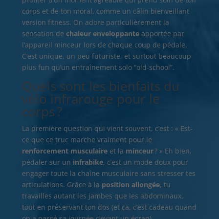
corps et de ton moral, comme un câlin bienveillant
version fitness. On adore particulièrement la
sensation de
chaleur enveloppante
apportée par
l’appareil minceur lors de chaque coup de pédale.
C’est unique, un peu futuriste, et surtout beaucoup
plus fun qu’un entraînement solo “old-school”.
Quels sont les bienfaits du
vélo infrarouge pour le
corps ?
La première question qui vient souvent, c’est : « Est-
ce que ce truc marche vraiment pour le
renforcement musculaire
et la
minceur
? » Eh bien,
pédaler sur un
infrabike
, c’est un mode doux pour
engager toute la chaîne musculaire sans stresser tes
articulations. Grâce à la
position allongée
, tu
travailles autant les jambes que les abdominaux,
tout en préservant ton dos (et ça, c’est cadeau quand
on a passé sa journée devant un écran).