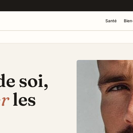
Santé
Bien
e soi,
er
les