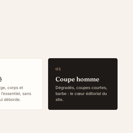
é
Coupe homme
age, corps et
Dégradés, coupes courtes,
l’essentiel, sans
barbe : le cœur éditorial du
ui déborde.
site.