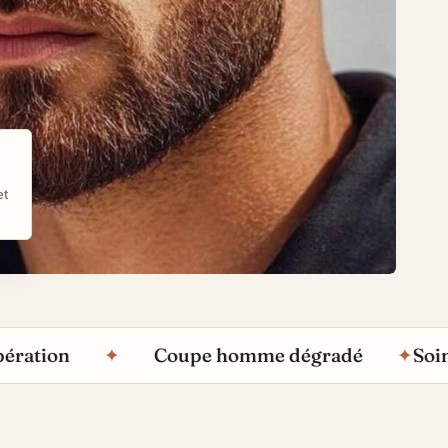
et
ion
✦
Coupe homme dégradé
✦
Soins cap