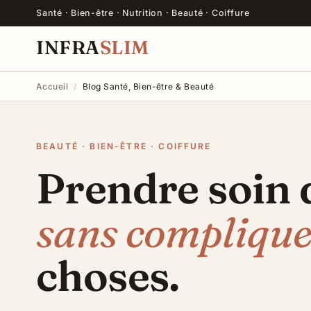
Santé · Bien-être · Nutrition · Beauté · Coiffure
INFRA
SLIM
Accueil
/
Blog Santé, Bien-être & Beauté
BEAUTÉ · BIEN-ÊTRE · COIFFURE
Prendre soin d
sans compliqu
choses.