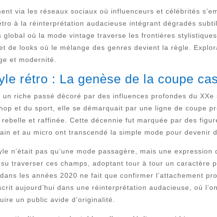
nt via les réseaux sociaux où influenceurs et célébrités s’em
étro à la réinterprétation audacieuse intégrant dégradés subti
global où la mode vintage traverse les frontières stylistiques
 de looks où le mélange des genres devient la règle. Explora
age et modernité.
tyle rétro : La genèse de la coupe ca
 un riche passé décoré par des influences profondes du XXe s
hop et du sport, elle se démarquait par une ligne de coupe pr
s rebelle et raffinée. Cette décennie fut marquée par des figu
rrain et au micro ont transcendé la simple mode pour devenir d
style n’était pas qu’une mode passagère, mais une expression
 su traverser ces champs, adoptant tour à tour un caractère p
ans les années 2020 ne fait que confirmer l’attachement prof
nscrit aujourd’hui dans une réinterprétation audacieuse, où l’o
uire un public avide d’originalité.