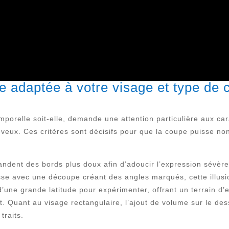
e adaptée à votre visage et type de 
mporelle soit-elle, demande une attention particulière aux ca
veux. Ces critères sont décisifs pour que la coupe puisse non
andent des bords plus doux afin d’adoucir l’expression sévère
se avec une découpe créant des angles marqués, cette illusio
d’une grande latitude pour expérimenter, offrant un terrain d
t. Quant au visage rectangulaire, l’ajout de volume sur le des
traits.