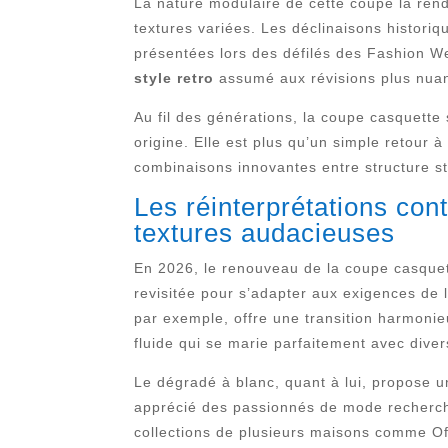
La nature modulaire de cette coupe la rend
textures variées. Les déclinaisons historiq
présentées lors des défilés des Fashion We
style retro
assumé aux révisions plus nuanc
Au fil des générations, la coupe casquette 
origine. Elle est plus qu’un simple retour 
combinaisons innovantes entre structure str
Les réinterprétations con
textures audacieuses
En 2026, le renouveau de la coupe casquett
revisitée pour s’adapter aux exigences de 
par exemple, offre une transition harmonie
fluide qui se marie parfaitement avec diver
Le dégradé à blanc, quant à lui, propose un
apprécié des passionnés de mode rechercha
collections de plusieurs maisons comme Of