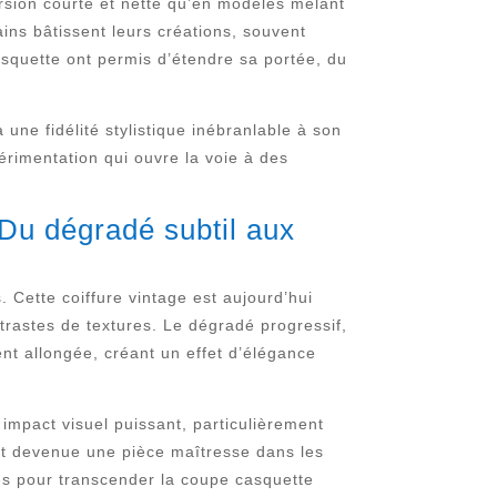
ersion courte et nette qu’en modèles mêlant
ains bâtissent leurs créations, souvent
asquette ont permis d’étendre sa portée, du
une fidélité stylistique inébranlable à son
périmentation qui ouvre la voie à des
 Du dégradé subtil aux
 Cette coiffure vintage est aujourd’hui
trastes de textures. Le dégradé progressif,
nt allongée, créant un effet d’élégance
 impact visuel puissant, particulièrement
est devenue une pièce maîtresse dans les
es pour transcender la coupe casquette