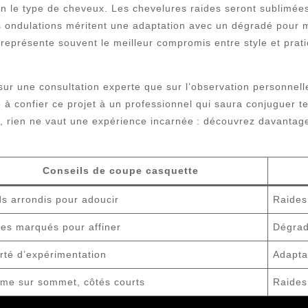
exion le type de cheveux. Les chevelures raides seront sublim
Les ondulations méritent une adaptation avec un dégradé pou
eprésente souvent le meilleur compromis entre style et pratic
r une consultation experte que sur l’observation personnelle
 à confier ce projet à un professionnel qui saura conjuguer t
, rien ne vaut une expérience incarnée : découvrez davantag
Conseils de coupe casquette
s arrondis pour adoucir
Raides
les marqués pour affiner
Dégrad
rté d’expérimentation
Adapta
ume sur sommet, côtés courts
Raides