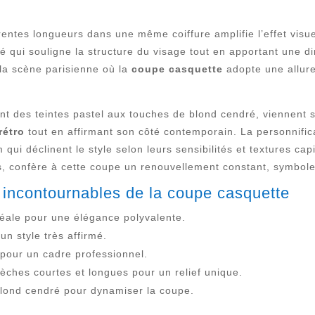
érentes longueurs dans une même coiffure amplifie l’effet visu
 qui souligne la structure du visage tout en apportant une d
 la scène parisienne où la
coupe casquette
adopte une allure 
nt des teintes pastel aux touches de blond cendré, viennent 
rétro
tout en affirmant son côté contemporain. La personnifica
i déclinent le style selon leurs sensibilités et textures capil
ns, confère à cette coupe un renouvellement constant, symbol
 incontournables de la coupe casquette
éale pour une élégance polyvalente.
n style très affirmé.
 pour un cadre professionnel.
ches courtes et longues pour un relief unique.
lond cendré pour dynamiser la coupe.