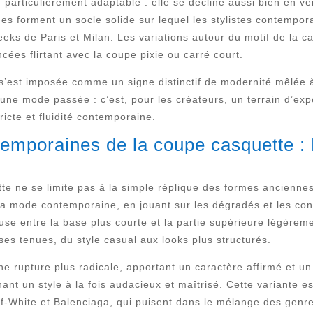
 particulièrement adaptable : elle se décline aussi bien en v
ues forment un socle solide sur lequel les stylistes contempor
eks de Paris et Milan. Les variations autour du motif de la c
ées flirtant avec la coupe pixie ou carré court.
s’est imposée comme un signe distinctif de modernité mêlée à 
à une mode passée : c’est, pour les créateurs, un terrain d’ex
icte et fluidité contemporaine.
temporaines de la coupe casquette :
e ne se limite pas à la simple réplique des formes anciennes.
la mode contemporaine, en jouant sur les dégradés et les con
use entre la base plus courte et la partie supérieure légèreme
ses tenues, du style casual aux looks plus structurés.
e rupture plus radicale, apportant un caractère affirmé et un
nt un style à la fois audacieux et maîtrisé. Cette variante 
f-White et Balenciaga, qui puisent dans le mélange des genr