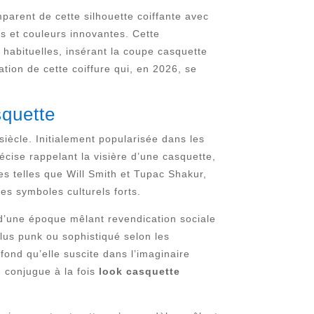
parent de cette silhouette coiffante avec
ls et couleurs innovantes. Cette
 habituelles, insérant la coupe casquette
tion de cette coiffure qui, en 2026, se
squette
iècle. Initialement popularisée dans les
écise rappelant la visière d’une casquette,
res telles que Will Smith et Tupac Shakur,
es symboles culturels forts.
 d’une époque mêlant revendication sociale
lus punk ou sophistiqué selon les
ond qu’elle suscite dans l’imaginaire
n conjugue à la fois
look casquette