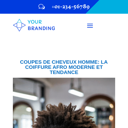
+01-234-56789
w
COUPES DE CHEVEUX HOMME: LA
COIFFURE AFRO MODERNE ET
TENDANCE