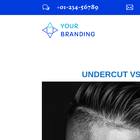
+01-234-56789
w

UNDERCUT VS 