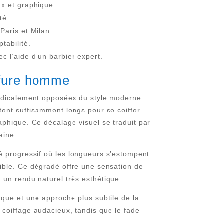
ux et graphique.
té.
Paris et Milan.
tabilité.
c l’aide d’un barbier expert.
iffure homme
radicalement opposées du style moderne.
stent suffisamment longs pour se coiffer
aphique. Ce décalage visuel se traduit par
aine.
é progressif où les longueurs s’estompent
ptible. Ce dégradé offre une sensation de
e un rendu naturel très esthétique.
que et une approche plus subtile de la
e coiffage audacieux, tandis que le fade