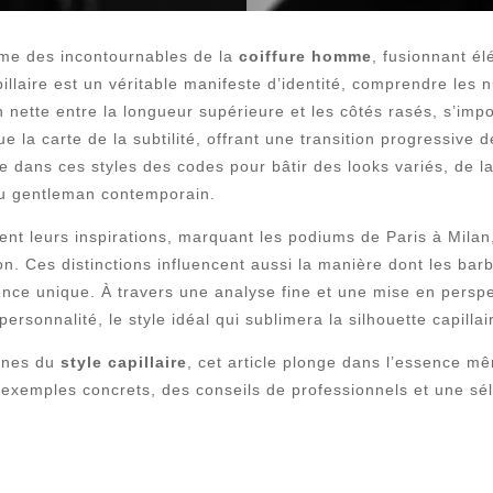
me des incontournables de la
coiffure homme
, fusionnant él
llaire est un véritable manifeste d’identité, comprendre les
 nette entre la longueur supérieure et les côtés rasés, s’im
oue la carte de la subtilité, offrant une transition progressive
e dans ces styles des codes pour bâtir des looks variés, de l
 du gentleman contemporain.
ent leurs inspirations, marquant les podiums de Paris à Mila
. Ces distinctions influencent aussi la manière dont les barbi
ce unique. À travers une analyse fine et une mise en perspec
personnalité, le style idéal qui sublimera la silhouette capillai
cônes du
style capillaire
, cet article plonge dans l’essence mê
exemples concrets, des conseils de professionnels et une séle