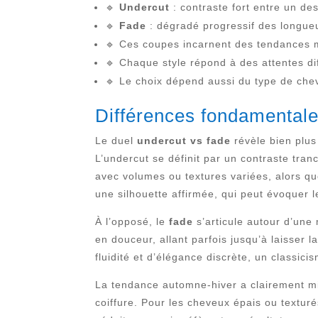
🔹
Undercut
: contraste fort entre un de
🔹
Fade
: dégradé progressif des longueur
🔹 Ces coupes incarnent des tendances m
🔹 Chaque style répond à des attentes dif
🔹 Le choix dépend aussi du type de cheve
Différences fondamentale
Le duel
undercut vs fade
révèle bien plus
L’undercut se définit par un contraste tran
avec volumes ou textures variées, alors qu
une silhouette affirmée, qui peut évoquer
À l’opposé, le
fade
s’articule autour d’une
en douceur, allant parfois jusqu’à laisser 
fluidité et d’élégance discrète, un classic
La tendance automne-hiver a clairement mis
coiffure. Pour les cheveux épais ou texturé