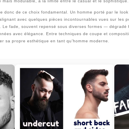
 mais modulable, à la limite entre le casual et le sophistiqué.
e donc de ce choix fondamental. Un homme porté par le look 
s’alignant avec quelques pièces incontournables vues sur les
. Le fade, souvent repensé sous diverses formes — dégradé h
années avec élégance. Entre techniques de coupe et compositio
orer sa propre esthétique en tant qu’homme moderne.