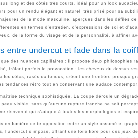
ssus long et des côtés très courts, idéal pour un look audacie
s pour un rendu élégant et naturel, très prisé pour sa subtili
ajeures de la mode masculine, aperçues dans les défilés de 
férentes en termes d’entretien, d’expressions de soi et d’adap
ux, de la forme du visage et de la personnalité, à affiner ave
s entre undercut et fade dans la co
 que des nuances capillaires ; il propose deux philosophies 
ché, frôlant parfois la provocation : les cheveux du dessus re
e les côtés, rasés ou tondus, créent une frontière presque gr
 les tendances rétro tout en conservant une audace contempor
 maîtrise technique sophistiquée. La coupe déroule un dégrad
la peau visible, sans qu’aucune rupture franche ne soit perce
isme réinventé qui s’adapte à toutes les morphologies et inspir
 en lumière cette opposition entre un style assumé et graphi
s, l’undercut s’impose, offrant une toile libre pour des jeux d