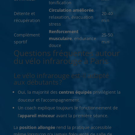
tonification
Circulation améliorée
,
Détente et
20-40
relaxation, évacuation
récupération
min
stress
Renforcement
Complément
25-50
musculaire
, endurance
sportif
min
douce
Questions fréquentes autour
du vélo infrarouge à Paris
Le vélo infrarouge est-il adapté
aux débutants ?
Oui, la majorité des
centres équipés
privilégient la
douceur et l’accompagnement.
Un coach explique toujours le fonctionnement de
l’
appareil minceur
avant la première séance.
La
position allongée
rend la pratique accessible
même lorsqu’on n’a jamais fréquenté de salle de