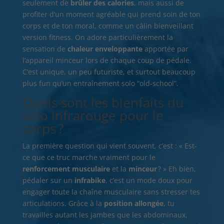
seulement de
brûler des calories
, mais aussi de
profiter d’un moment agréable qui prend soin de ton
corps et de ton moral, comme un câlin bienveillant
version fitness. On adore particulièrement la
sensation de
chaleur enveloppante
apportée par
l’appareil minceur lors de chaque coup de pédale.
C’est unique, un peu futuriste, et surtout beaucoup
plus fun qu’un entraînement solo “old-school”.
Quels sont les bienfaits du
vélo infrarouge pour le
corps ?
La première question qui vient souvent, c’est : « Est-
ce que ce truc marche vraiment pour le
renforcement musculaire
et la
minceur
? » Eh bien,
pédaler sur un
infrabike
, c’est un mode doux pour
engager toute la chaîne musculaire sans stresser tes
articulations. Grâce à la
position allongée
, tu
travailles autant les jambes que les abdominaux,