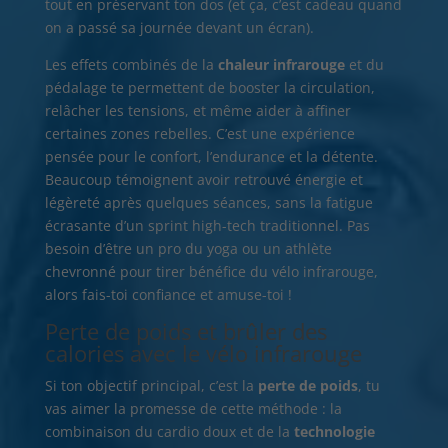
tout en préservant ton dos (et ça, c’est cadeau quand
on a passé sa journée devant un écran).
Les effets combinés de la
chaleur infrarouge
et du
pédalage te permettent de booster la circulation,
relâcher les tensions, et même aider à affiner
certaines zones rebelles. C’est une expérience
pensée pour le confort, l’endurance et la détente.
Beaucoup témoignent avoir retrouvé énergie et
légèreté après quelques séances, sans la fatigue
écrasante d’un sprint high-tech traditionnel. Pas
besoin d’être un pro du yoga ou un athlète
chevronné pour tirer bénéfice du vélo infrarouge,
alors fais-toi confiance et amuse-toi !
Perte de poids et brûler des
calories avec le vélo infrarouge
Si ton objectif principal, c’est la
perte de poids
, tu
vas aimer la promesse de cette méthode : la
combinaison du cardio doux et de la
technologie