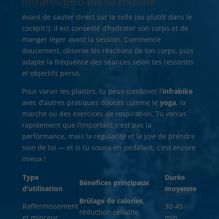
infrarouge dans sa routine
Avant de sauter direct sur la selle (ou plutôt dans le
cockpit !), il est conseillé d’hydrater son corps et de
manger léger avant la session. Commence
doucement, observe les réactions de ton corps, puis
adapte la fréquence des séances selon tes ressentis
et objectifs perso.
Pour varier les plaisirs, tu peux combiner l’
infrabike
avec d’autres pratiques douces comme le
yoga
, la
marche ou des exercices de respiration. Tu verras
rapidement que l’important n’est pas la
performance, mais la régularité et la joie de prendre
soin de toi — et si tu souris en pédalant, c’est encore
mieux !
Type
Durée
Bénéfices principaux
d’utilisation
moyenne
Brûlage de calories
,
Raffermissement
30-45
réduction cellulite,
et minceur
min