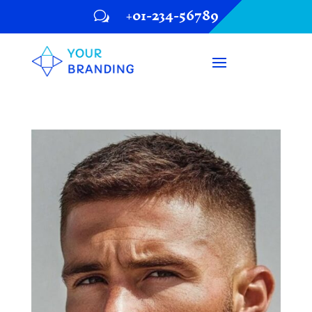
+01-234-56789
w