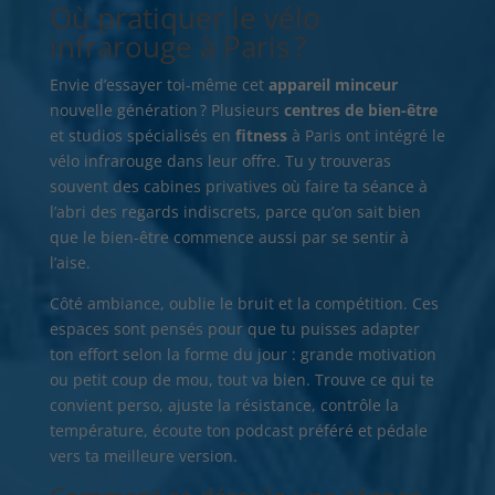
Où pratiquer le vélo
infrarouge à Paris ?
Envie d’essayer toi-même cet
appareil minceur
nouvelle génération ? Plusieurs
centres de bien-être
et studios spécialisés en
fitness
à Paris ont intégré le
vélo infrarouge dans leur offre. Tu y trouveras
souvent des cabines privatives où faire ta séance à
l’abri des regards indiscrets, parce qu’on sait bien
que le bien-être commence aussi par se sentir à
l’aise.
Côté ambiance, oublie le bruit et la compétition. Ces
espaces sont pensés pour que tu puisses adapter
ton effort selon la forme du jour : grande motivation
ou petit coup de mou, tout va bien. Trouve ce qui te
convient perso, ajuste la résistance, contrôle la
température, écoute ton podcast préféré et pédale
vers ta meilleure version.