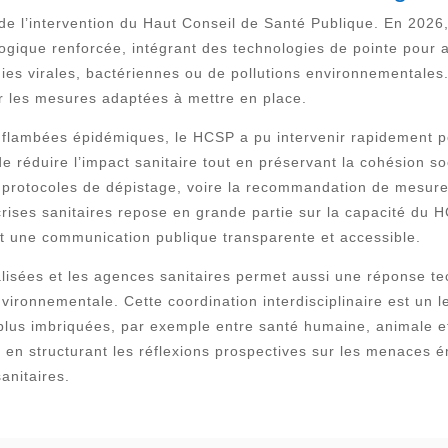
 de l’intervention du Haut Conseil de Santé Publique. En 2026,
ique renforcée, intégrant des technologies de pointe pour ant
émies virales, bactériennes ou de pollutions environnemental
sur les mesures adaptées à mettre en place.
e flambées épidémiques, le HCSP a pu intervenir rapidement
de réduire l’impact sanitaire tout en préservant la cohésion soci
de protocoles de dépistage, voire la recommandation de mesur
crises sanitaires repose en grande partie sur la capacité du 
ant une communication publique transparente et accessible.
alisées et les agences sanitaires permet aussi une réponse te
vironnementale. Cette coordination interdisciplinaire est un 
 plus imbriquées, par exemple entre santé humaine, animale
r en structurant les réflexions prospectives sur les menaces 
anitaires.