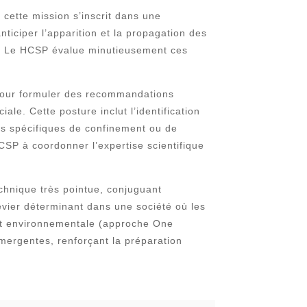
 cette mission s’inscrit dans une
iciper l’apparition et la propagation des
es. Le HCSP évalue minutieusement ces
 pour formuler des recommandations
ale. Cette posture inclut l’identification
es spécifiques de confinement ou de
HCSP à coordonner l’expertise scientifique
chnique très pointue, conjuguant
levier déterminant dans une société où les
 et environnementale (approche One
émergentes, renforçant la préparation