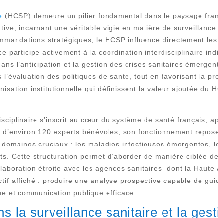
e
(HCSP) demeure un pilier fondamental dans le paysage franç
tive, incarnant une véritable vigie en matière de surveillance
mmandations stratégiques, le HCSP influence directement les d
ce participe activement à la coordination interdisciplinaire in
s l’anticipation et la gestion des crises sanitaires émergent
l’évaluation des politiques de santé, tout en favorisant la pro
anisation institutionnelle qui définissent la valeur ajoutée d
disciplinaire s’inscrit au cœur du système de santé français,
if d’environ 120 experts bénévoles, son fonctionnement repose
 domaines cruciaux : les maladies infectieuses émergentes, l
ts. Cette structuration permet d’aborder de manière ciblée d
aboration étroite avec les agences sanitaires, dont la Haute 
ectif affiché : produire une analyse prospective capable de gui
ue et communication publique efficace.
s la surveillance sanitaire et la gest