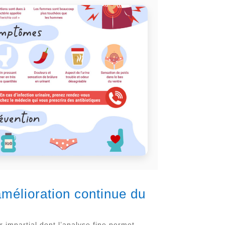
 amélioration continue du
 impartial dont l’analyse fine permet