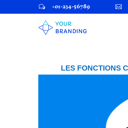
+01-234-56789
w

LES FONCTIONS C