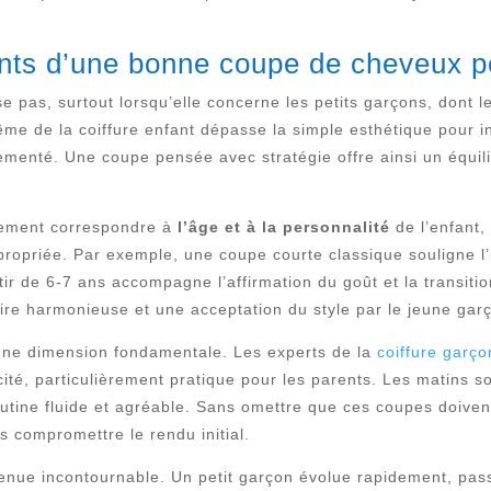
ts d’une bonne coupe de cheveux po
as, surtout lorsqu’elle concerne les petits garçons, dont le 
me de la coiffure enfant dépasse la simple esthétique pour in
menté. Une coupe pensée avec stratégie offre ainsi un équili
ivement correspondre à
l’âge et à la personnalité
de l’enfant, 
ppropriée. Par exemple, une coupe courte classique souligne 
r de 6-7 ans accompagne l’affirmation du goût et la transitio
aire harmonieuse et une acceptation du style par le jeune ga
 une dimension fondamentale. Les experts de la
coiffure garç
cité, particulièrement pratique pour les parents. Les matins so
outine fluide et agréable. Sans omettre que ces coupes doiven
s compromettre le rendu initial.
venue incontournable. Un petit garçon évolue rapidement, pas