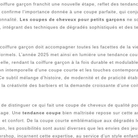
coiffure garçon franchit une nouvelle étape, reflet des tendan
onfirme l’importance donnée à une coupe parfaite, qui conjugu
onnalité.
Les coupes de cheveux pour petits garçons
ne so
s, intégrant des techniques de dégradés sophistiqués et des te
 coiffure garçon doit accompagner toutes les facettes de la vi
formels. L’année 2025 met ainsi en lumière une tendance coup
elle, rendant la coiffure garçon à la fois durable et modulable
dition intemporelle d’une coupe courte et les touches contempo
Ce subtil mélange d’histoire, de modernité et de praticité éta
ois la créativité des barbiers et la demande croissante d’une 
l de distinguer ce qui fait une coupe de cheveux de qualité po
visage. Une
tendance coupe
bien maîtrisée repose sur cette a
ue et confort. De la coupe courte emblématique aux dégradés l
tion, les possibilités sont aussi diverses que les envies des j
shop, incarnent cette expertise, au service d’un style enfan