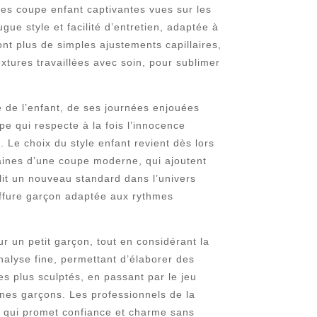
ces coupe enfant captivantes vues sur les
e style et facilité d’entretien, adaptée à
nt plus de simples ajustements capillaires,
xtures travaillées avec soin, pour sublimer
e de l’enfant, de ses journées enjouées
e qui respecte à la fois l’innocence
. Le choix du style enfant revient dès lors
raines d’une coupe moderne, qui ajoutent
blit un nouveau standard dans l’univers
coiffure garçon adaptée aux rythmes
ur un petit garçon, tout en considérant la
nalyse fine, permettant d’élaborer des
es plus sculptés, en passant par le jeu
eunes garçons. Les professionnels de la
t qui promet confiance et charme sans