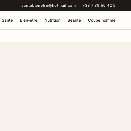
santebienetre@hotmail.com
+33 7 89 56 42 5
Santé
Bien-être
Nutrition
Beauté
Coupe homme