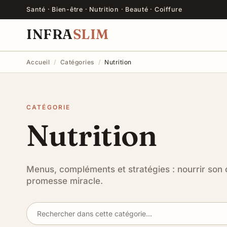
Santé · Bien-être · Nutrition · Beauté · Coiffure
INFRA
SLIM
Accueil
/
Catégories
/
Nutrition
CATÉGORIE
Nutrition
Menus, compléments et stratégies : nourrir son 
promesse miracle.