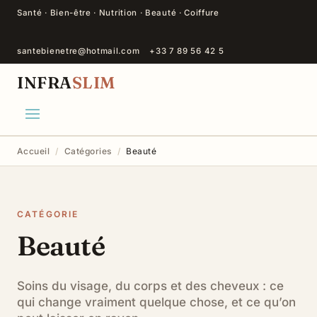
Santé · Bien-être · Nutrition · Beauté · Coiffure
santebienetre@hotmail.com
+33 7 89 56 42 5
INFRA
SLIM
Accueil
/
Catégories
/
Beauté
CATÉGORIE
Beauté
Soins du visage, du corps et des cheveux : ce
qui change vraiment quelque chose, et ce qu’on