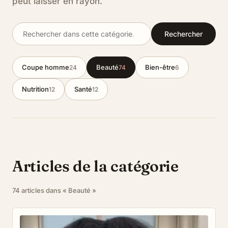
peut laisser en rayon.
Rechercher
Coupe homme
Beauté
Bien-être
24
74
6
Nutrition
Santé
12
12
Articles de la catégorie
74 articles dans « Beauté »